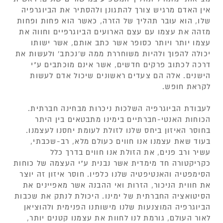
אין האדם מרגיש צורך להתגונן ולהסתיר את הביוגרפיה
שלו, הוא עובר תהליך של הזרה, כאשר הוא פחות ופחות
מזהה את עצמו עם עצם הארועים הביוגרפיים וחווה את
עצמו יותר ויותר כסופר אשר כתב אותם, אשר ישותו
יכולה להפוך ולהיות משוחררת ממה ש'נכתב' ולעשות את
דרכה לכתוב פרקים חדשים, אשר אינם מוכתבים ע"י
הישנים. אלה הם צעדים ראשונים שיכול אדם לעשות
לקראת חופש.
לעבודת הביוגרפיה השלכות ניכרות מבחינה חברתית.
הכוחות האנטי-חברתיים בימינו מתבטאים בין היתר
בחוסר האיזון ביחס שלנו לזולת לעומת יחסנו לעצמנו.
בעוד שאת עצמנו אנו חווים כעולם מלא, רב-שכבתי,
עשיר ורב פנים, את הזולת אנו חווים בדרך כלל
כקריקטורה חד מימדית אשר נבנית ע"י העצמה של כוחות
הסימפטיה והאנטיפטיה שלנו כלפיו. חוסר איזון זה יוצר
את חווית הניכור, הזרות ואי ההבנה אשר מאפיינים את
הסיטואציה החברתית של ימינו. היכולת לנתק את שכבות
הביוגרפיה המוצנעות שלנו מישותנו הפנימית ולהוציאן
לאור העולם, גורמת לנו לחוות את עצמנו קטנים יותר,