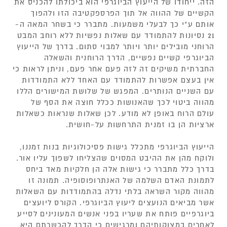
הזה. ייחודו של הייעוץ הביוגרפי הוא ביכולתו להכניס את
הקשיים של ההווה אל תוך הפרספקטיבה הזו ולהפוך
אותם ע"י כך לבעלי משמעות. מתברר כי בשחר המאה ה-
21 נסיונות להתמודד עם שאלות נפשיות ללא רוחב המבט
הרוחני מובילים יותר ויותר למבוי סתום. בדרך של הייעוץ
הביוגרפי קשיים נפשיים, הדרך הרוחנית והשאלה
החברתית משיקים זה לזה פעם אחר פעם, וניתן לראות כי
אין בעצם אפשרות להתמודד עם האחד ללא התמודדות
עם השניים הנותרים. המפגש של שלושת המישורים הללו
מהווה ביטוי לכך שהאנושות ככלל חוצה את הסף של
עולם הרוח באופן לא מודע. לכן שאלות שנראות כשאלות
ארציות הן בו זמנית התרחשות על-חושית.
הייעוץ הביוגרפי מתכלל גישות פסיכולוגיות בנות זמננו,
ולוקח מהן את ההיבט המסוים שהצליחו לשפוך עליו אור.
בדרך כלל מתברר כי גישות אלה הן חלקיות מאד ביחס
לתמונת האדם השלמה של האנתרופוסופיה. תמונה זו
מהווה מקור השראה בלתי נדלה בהתמודדות עם השאלות
אשר מביאים הנועצים ליעוץ הביוגרפי. הקורס ליועצים
ביוגרפיים פותח את שעריו בפני אנשים המעונינים לסייע
לאחרים במצוקותיהם ומרגישים כי הדרך להכשרתם היא