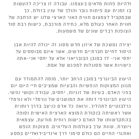
ולהיות פחות מלאים בעצמנו. עבודה זו צריכה להעשות
בו זמנית עם פיתוח גובר והולך של ענין בזולת, כך
שבמקביל לצמצום חווית האני הארצי שלנו יש הרחבה של
חווית האחר כעולם מלא, כחידה מורכבת, כישות רבת סוד
הצופנת רבדים שונים של משמעות.
יצירה נמשכת של איזון חדש מסוג זה יכולה להיות אבן
היסוד לחיים חברתיים חדשים, אשר אינם מבוססים על
יחסי אני- לז במובן הבובריאני אלא על יחסי אני-אתה
כישויות אשר מסוגלות למפגש של אמת.
היעוץ הביוגרפי במובן הרחב יותר, מנסה להתמודד עם
מגוון המצוקות הנפשיות והבעיות שמציבים חיי היום יום
בפני האדם. בעיות של זוגיות, יחסים, עבודה וקושי נפשי.
היעוץ הביוגרפי דוחה את המושגים של נורמלי ולא נורמלי
כרלבנטיים לתהליך, ורואה כל אדם כניצב בדרך רוחנית
אשר ראשיתה בנקודת המוצא הארצית האישית וסופה
בהתקדשותו של האדם כישות רוחית מודעת, עצמאית
ויוצרת, שוות ערך בעולמות העליונים. מצוקות הנפש
ואתגרי החיים הם כולם סימני דרך אינדיבידואליים במסע